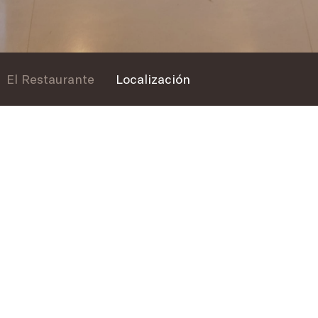
El Restaurante
Localización
 DES SAVEURS
El Restaurante
na experiencia de degustación excepcional en un entorno ac
rante con un elegante concepto bistró y le ofrece un viaje 