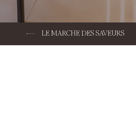
LE MARCHE DES SAVEURS
Inicio
Restaurantes y Bares
LE MARCHE
Inicio
Le Marché des Saveurs ofrece u
Marché des Saveurs es un restau