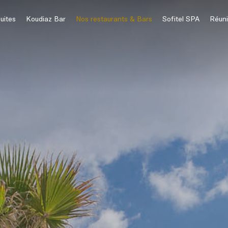
uites
Koudiaz Bar
Nos restaurants & Bars
Sofitel SPA
Réuni